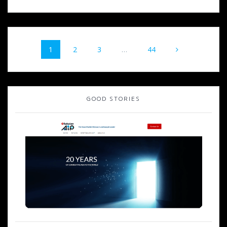
投
固
固
固
固
1
2
3
…
44
稿
定
定
定
定
ペ
ペ
ペ
ペ
ナ
ー
ー
ー
ー
ジ
ジ
ジ
ジ
ビ
GOOD STORIES
ゲ
ー
シ
ョ
ン