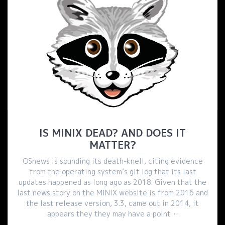
IS MINIX DEAD? AND DOES IT
MATTER?
OSnews is sounding its death-knell, citing evidence
from the operating system’s git log that its last
updates happened as long ago as 2018. Given that the
last news story on the MINIX website is from 2016 and
the last release version, 3.3, came out in 2014, it
appears they they may have a point…