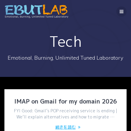
コ
ン
テ
ン
ツ
へ
Tech
ス
キ
ッ
Emotional, Burning, Unlimited Tuned Laboratory
プ
IMAP on Gmail for my domain 2026
FYI Good: Gmail’s POP receiving service is ending |
We’ll explain alternatives and how to migrate …
続きを読む