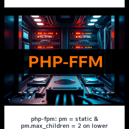
php-fpm: pm = static &
pm.max_children = 2 on lower