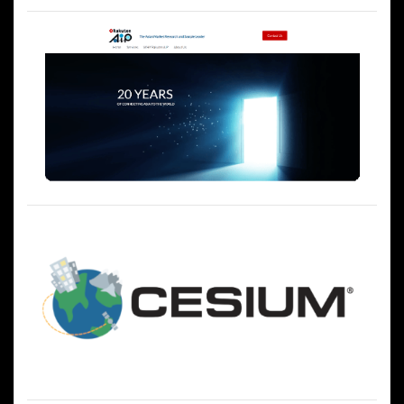
ー
シ
ョ
ン