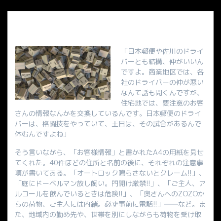
「日本郵便や佐川のドライ
バーとも結構、仲がいいん
ですよ。商業地区では、各
社のドライバーの仲が悪い
なんて話も聞くんですが、
住宅地では、要注意のお客
さんの情報なんかを交換しているんです。日本郵便のドライ
バーは、格闘技をやっていて、土日は、その試合があるんで
休むんですよね」
そう言いながら、「お客様情報」と書かれたA4の用紙を見せ
てくれた。40件ほどの住所と名前の後に、それぞれの注意事
項が書いてある。「オートロック鳴らさないとクレーム!!」、
「庭にドーベルマン放し飼い。門開け厳禁!!」、「ご主人、ア
ルコールを飲んでいるときは危険!!」、「奥さんへのZOZOか
らの荷物、ご主人には内緒。必ず事前に電話!!」――など。ま
た、地域内の勤め先や、世帯を別にしながらも荷物を受け取