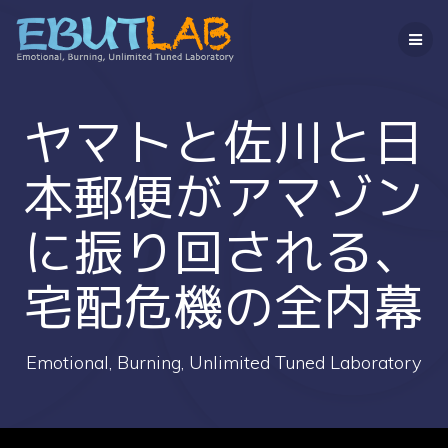
コ
ン
テ
ン
ツ
へ
ヤマトと佐川と日
ス
キ
本郵便がアマゾン
ッ
プ
に振り回される、
宅配危機の全内幕
Emotional, Burning, Unlimited Tuned Laboratory