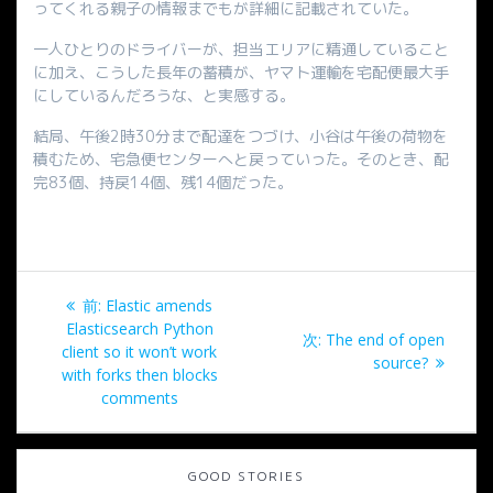
ってくれる親子の情報までもが詳細に記載されていた。
一人ひとりのドライバーが、担当エリアに精通していること
に加え、こうした長年の蓄積が、ヤマト運輸を宅配便最大手
にしているんだろうな、と実感する。
結局、午後2時30分まで配達をつづけ、小谷は午後の荷物を
積むため、宅急便センターへと戻っていった。そのとき、配
完83個、持戻14個、残14個だった。
投
過
前:
Elastic amends
稿
去
Elasticsearch Python
次
次:
The end of open
の
client so it won’t work
の
source?
ナ
投
with forks then blocks
投
稿:
comments
稿:
ビ
ゲ
GOOD STORIES