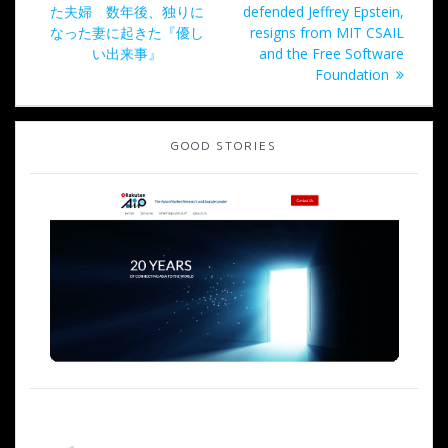
去
投
た夫婦 数年後、独りに
defended Jeffrey Epstein,
ナ
の
稿:
なった妻に起きた『優し
resigns from MIT CSAIL
投
い出来事』
and the Free Software
ビ
稿:
Foundation
ゲ
GOOD STORIES
ー
シ
ョ
ン