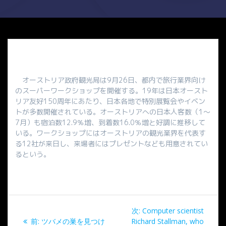
オーストリア政府観光局は9月26日、都内で旅行業界向け
のスーパーワークショップを開催する。19年は日本オースト
リア友好150周年にあたり、日本各地で特別展覧会やイベン
トが多数開催されている。オーストリアへの日本人客数（1～
7月）も宿泊数12.9％増、到着数16.0％増と好調に推移して
いる。ワークショップにはオーストリアの観光業界を代表す
る12社が来日し、来場者にはプレゼントなども用意されてい
るという。
投
次
次:
Computer scientist
稿
過
の
前:
ツバメの巣を見つけ
Richard Stallman, who