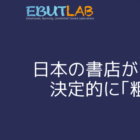
コ
ン
テ
ン
ツ
へ
ス
キ
日本の書店が
ッ
プ
決定的に｢