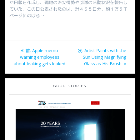
が日報を作成し、現地の治安情勢や部隊の活動状況を報告し
ていた。この日公表されたのは、計４３５日分、約１万５千
ページにのぼる …
投
過
次
前:
Apple memo
次:
Artist Paints with the
稿
去
の
warning employees
Sun Using Magnifying
の
投
about leaking gets leaked
Glass as His Brush
ナ
投
稿:
稿:
ビ
GOOD STORIES
ゲ
ー
シ
ョ