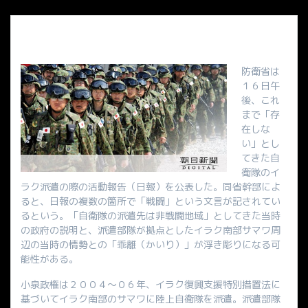
防衛省は
１６日午
後、これ
まで「存
在しな
い」とし
てきた自
衛隊のイ
ラク派遣の際の活動報告（日報）を公表した。同省幹部によ
ると、日報の複数の箇所で「戦闘」という文言が記されてい
るという。「自衛隊の派遣先は非戦闘地域」としてきた当時
の政府の説明と、派遣部隊が拠点としたイラク南部サマワ周
辺の当時の情勢との「乖離（かいり）」が浮き彫りになる可
能性がある。
小泉政権は２００４～０６年、イラク復興支援特別措置法に
基づいてイラク南部のサマワに陸上自衛隊を派遣。派遣部隊