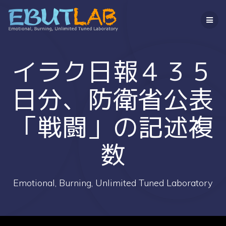
コ
ン
テ
ン
ツ
へ
イラク日報４３５
ス
キ
日分、防衛省公表
ッ
プ
「戦闘」の記述複
数
Emotional, Burning, Unlimited Tuned Laboratory