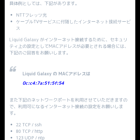
具体例としては、下記があります。
NTTフレッツ光
ケーブルTVサービスに付随したインターネット接続サービ
ス
Liquid Galaxy がインターネット接続するために、セキュリ
ティ上の設定としてMACアドレスが必要とされる場合には、
下記のご回答をお願いします。
Liquid Galaxy の MACアドレスは
0c:c4:7a:51:5f:54
また下記のネットワークポートを利用させていただきますの
で、利用可になるインターネット接続の設定をお願いしま
す。
22 TCP / ssh
80 TCP / http
123 UDP / ntp