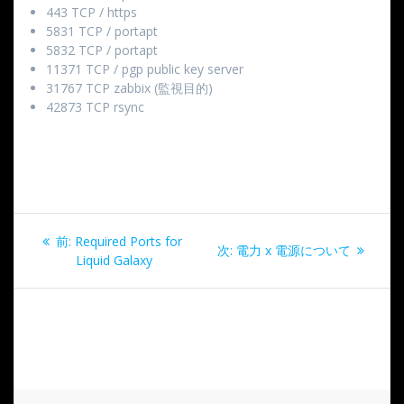
443 TCP / https
5831 TCP / portapt
5832 TCP / portapt
11371 TCP / pgp public key server
31767 TCP zabbix (監視目的)
42873 TCP rsync
投
過
前:
Required​ ​Ports​ ​for​ ​
次
次:
電力 x 電源について
稿
去
Liquid​ ​Galaxy
の
の
投
ナ
投
稿:
稿:
ビ
ゲ