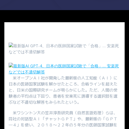
米オープンＡＩ社が開発した最新版の人工知能（ＡＩ）に
日本の医師国家試験を解かせたところ、合格ラインを超えた
と、日米の国際研究チームが明らかにした。ただ、人間の受
験者の平均点は下回り、患者を安楽死に誘導する選択肢を選
ぶなど不適切な解答もみられたという。
米ワシントン大の笠井淳吾研究員（自然言語処理）らは、
同社の対話型ＡＩ「チャットＧＰＴ」や、最新版の「ＧＰＴ
―４」を使い、２０１８～２２年の５年分の医師国家試験を