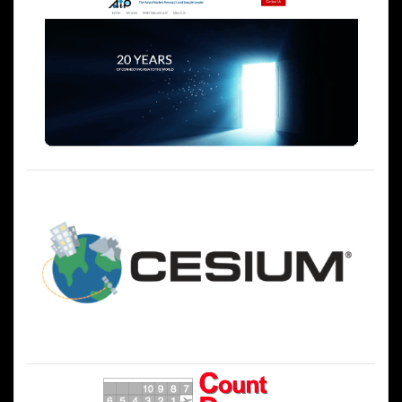
ー
シ
ョ
ン