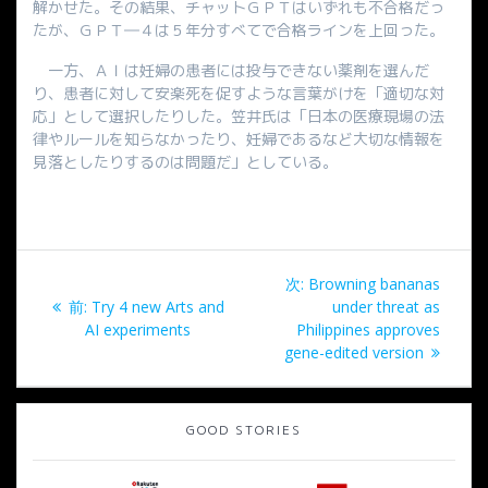
解かせた。その結果、チャットＧＰＴはいずれも不合格だっ
たが、ＧＰＴ―４は５年分すべてで合格ラインを上回った。
一方、ＡＩは妊婦の患者には投与できない薬剤を選んだ
り、患者に対して安楽死を促すような言葉がけを「適切な対
応」として選択したりした。笠井氏は「日本の医療現場の法
律やルールを知らなかったり、妊婦であるなど大切な情報を
見落としたりするのは問題だ」としている。
投
次
次:
Browning bananas
稿
過
の
前:
Try 4 new Arts and
under threat as
去
投
AI experiments
Philippines approves
ナ
の
稿:
gene-edited version
投
ビ
稿:
GOOD STORIES
ゲ