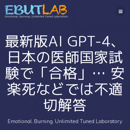
コ
ン
テ
ン
ツ
へ
最新版AI GPT-4、
ス
キ
日本の医師国家試
ッ
プ
験で「合格」… 安
楽死などでは不適
切解答
Emotional, Burning, Unlimited Tuned Laboratory