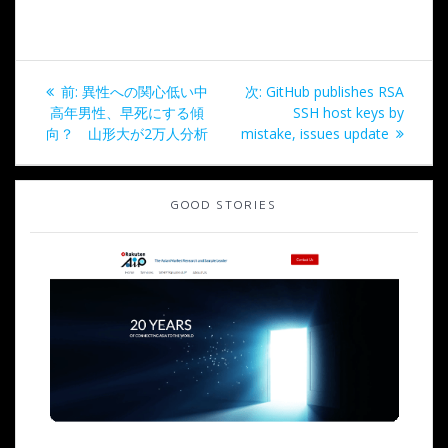
投
過
次
前:
異性への関心低い中
次:
GitHub publishes RSA
稿
去
の
高年男性、早死にする傾
SSH host keys by
の
投
向？ 山形大が2万人分析
mistake, issues update
ナ
投
稿:
稿:
ビ
GOOD STORIES
ゲ
ー
シ
ョ
ン