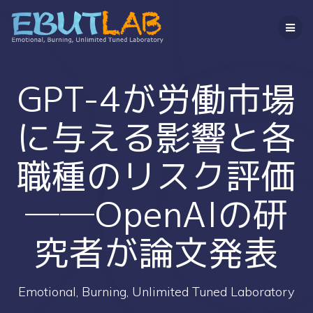
コ
ン
テ
ン
ツ
へ
GPT-4が労働市場
ス
キ
に与える影響と各
ッ
プ
職種のリスク評価
──OpenAIの研
究者が論文発表
Emotional, Burning, Unlimited Tuned Laboratory