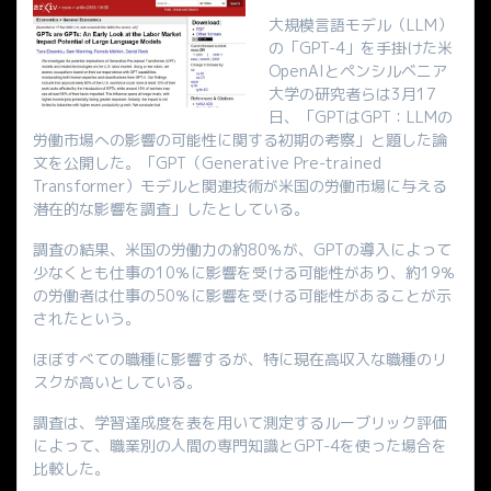
大規模言語モデル（LLM）
の「GPT-4」を手掛けた米
OpenAIとペンシルベニア
大学の研究者らは3月17
日、「GPTはGPT：LLMの
労働市場への影響の可能性に関する初期の考察」と題した論
文を公開した。「GPT（Generative Pre-trained
Transformer）モデルと関連技術が米国の労働市場に与える
潜在的な影響を調査」したとしている。
調査の結果、米国の労働力の約80％が、GPTの導入によって
少なくとも仕事の10％に影響を受ける可能性があり、約19％
の労働者は仕事の50％に影響を受ける可能性があることが示
されたという。
ほぼすべての職種に影響するが、特に現在高収入な職種のリ
スクが高いとしている。
調査は、学習達成度を表を用いて測定するルーブリック評価
によって、職業別の人間の専門知識とGPT-4を使った場合を
比較した。