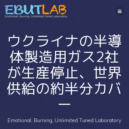
コ
ン
テ
ン
ツ
へ
ウクライナの半導
ス
キ
体製造用ガス2社
ッ
プ
が生産停止、世界
供給の約半分カバ
ー
Emotional, Burning, Unlimited Tuned Laboratory