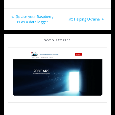
投
過
前:
Use your Raspberry
次
次:
Helping Ukraine
稿
去
Pi as a data logger
の
の
投
ナ
投
稿:
稿:
GOOD STORIES
ビ
ゲ
ー
シ
ョ
ン