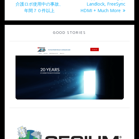
稿
の
投
介護ロボ使用中の事故、
Landlock, FreeSync
ナ
投
稿:
年間７０件以上
HDMI + Much More
稿:
ビ
GOOD STORIES
ゲ
ー
シ
ョ
ン