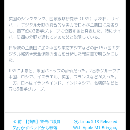
英国のシンクタンク、国際戦略研究所（IISS）は28日、サイ
バー、デジタル分野の総合的な実力で日本が主要国に見劣り
し、最下位の3番手グループに位置すると発表した。特にサイ
バー防衛の分野で遅れているためと説明している。
日米欧の主要国に加え中国や東南アジアなどの計15カ国のデ
ジタル経済や安全保障の能力を分析した報告書で明らかにし
た。
IISSによると、米国がトップの評価だった。2番手グループに
中国、ロシア、イスラエル、英国、フランスなどが入った。
一方、日本はイランやインド、インドネシア、北朝鮮などと
同じ3番手グループ。
投
過
次
前:
【独自】警告に職員
次:
Linux 5.13 Released
去
の
気付かずベッドから転落…
With Apple M1 Bringup,