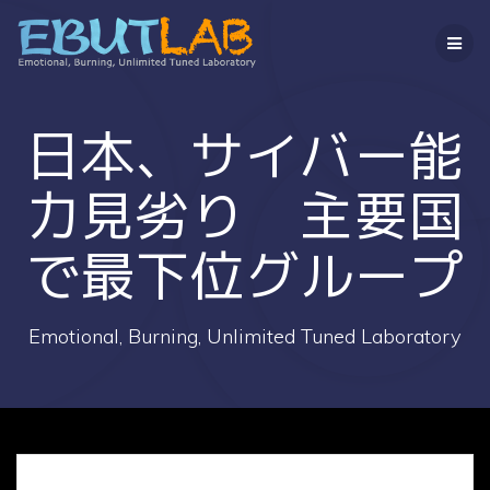
コ
ン
テ
ン
ツ
へ
日本、サイバー能
ス
キ
力見劣り 主要国
ッ
プ
で最下位グループ
Emotional, Burning, Unlimited Tuned Laboratory