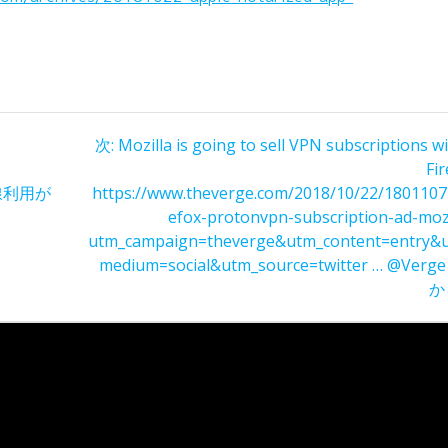
次
次:
Mozilla is going to sell VPN subscriptions w
の
Fi
投
線利用が
https://www.theverge.com/2018/10/22/18011072
稿:
efox-protonvpn-subscription-ad-mozi
utm_campaign=theverge&utm_content=entry&
medium=social&utm_source=twitter … @Ver
か