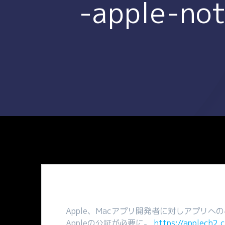
-apple-no
Apple、Macアプリ開発者に対しアプリへの
Appleの公証が必要に。
https://applech2