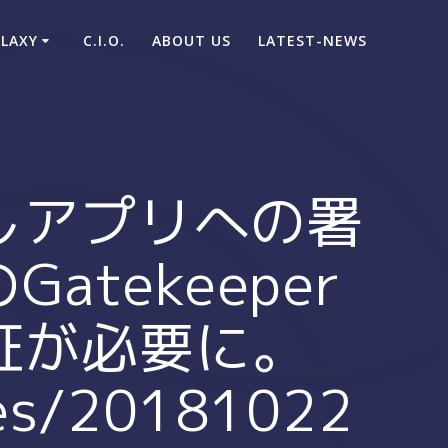
ALAXY
C.I.O.
ABOUT US
LATEST-NEWS
対しアプリへの署
tekeeper
公証が必要に。
ves/20181022