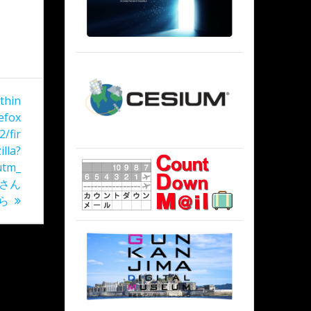
ithin
refox
/fir
lla?
utm_
geさん
ら