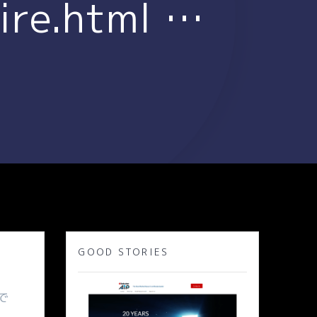
ire.html …
GOOD STORIES
で