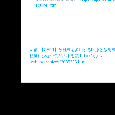
require.html …
投
稿
過
前:
【GEPR】放射線を多用する医療と放射
ナ
去
極度に少ない食品の不思議 http://agora-
の
web.jp/archives/2035335.html …
ビ
投
稿:
ゲ
ー
シ