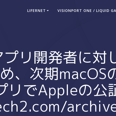
LIFERNET
VISIONPORT ONE / LIQUID G
acアプリ開発者に
、次期macOSのGa
リでAppleの
lech2.com/archi