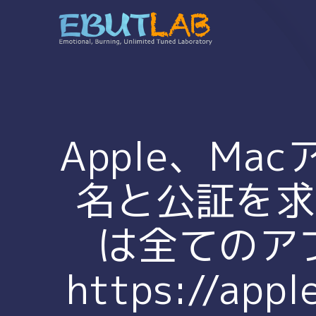
コ
ン
テ
ン
ツ
へ
ス
キ
Apple、M
ッ
プ
名と公証を求め
は全てのアプ
https://app