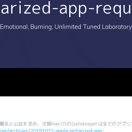
tarized-app-requ
Emotional, Burning, Unlimited Tuned Laboratory
署名と公証を求め、次期macOSのGatekeeperは全てのアプリ
.com/archives/20181022-apple-notarized-app-