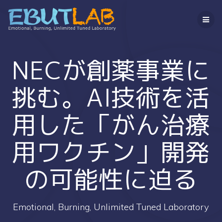
コ
ン
テ
ン
ツ
へ
NECが創薬事業に
ス
キ
挑む。AI技術を活
ッ
プ
用した「がん治療
用ワクチン」開発
の可能性に迫る
Emotional, Burning, Unlimited Tuned Laboratory