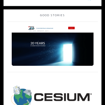
ビ
投
稿:
ゲ
GOOD STORIES
ー
シ
ョ
ン