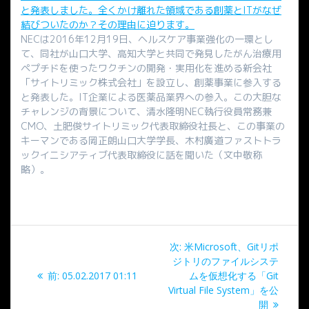
と発表しました。全くかけ離れた領域である創薬とITがなぜ
結びついたのか？その理由に迫ります。
NECは2016年12月19日、ヘルスケア事業強化の一環とし
て、同社が山口大学、高知大学と共同で発見したがん治療用
ペプチドを使ったワクチンの開発・実用化を進める新会社
「サイトリミック株式会社」を設立し、創薬事業に参入する
と発表した。IT企業による医薬品業界への参入。この大胆な
チャレンジの背景について、清水隆明NEC執行役員常務兼
CMO、土肥俊サイトリミック代表取締役社長と、この事業の
キーマンである岡正朗山口大学学長、木村廣道ファストトラ
ックイニシアティブ代表取締役に話を聞いた（文中敬称
略）。
投
次
次:
米Microsoft、Gitリポ
稿
の
ジトリのファイルシステ
過
投
前:
05.02.2017 01:11
ムを仮想化する「Git
ナ
去
稿:
Virtual File System」を公
の
開