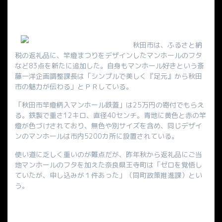
秋田市は、ふるさと納
税の返礼品に、竿燈まつりをデザインしたマンホールのフタ
など83点を新たに追加した。自身もマンホール好きという斎
藤一洋企画調整課長は「シンプルで美しく『足元』から秋田
市の魅力が伝わる」とＰＲしている。
「秋田市竿燈柄入マンホール鉄蓋」は25万円の寄付でもらえ
る。鉄製で重さ12キロ、直径40センチ。青地に黄色と赤の竿
燈が色づけされており、無色や別サイズを含め、同じデザイ
ンのマンホールは市内5200カ所に設置されている。
使い道に乏しく重いのが難点だが、昨年秋から返礼品にご当
地マンホールのフタを加えた奈良県王寺町は「ゼロを覚悟し
ていたが、申し込みが１件あった」（同町政策推進課）とい
う。