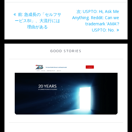
投
次
次:
USPTO: Hi, Ask Me
過
前:
急成長の「セルフサ
稿
の
Anything. Reddit: Can we
去
ービスBI」、大流行には
投
trademark 'AMA'?
の
理由がある
ナ
稿:
USPTO: No.
投
稿:
ビ
GOOD STORIES
ゲ
ー
シ
ョ
ン