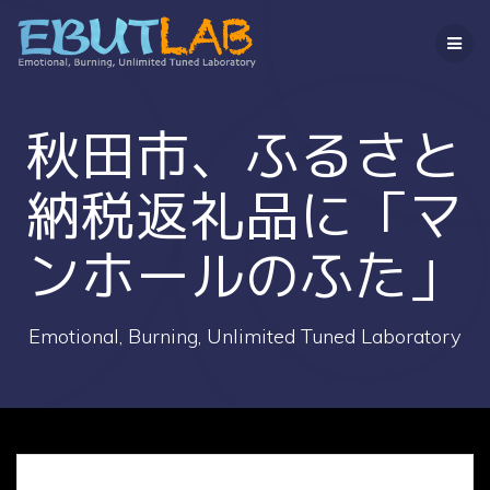
コ
ン
テ
ン
ツ
へ
秋田市、ふるさと
ス
キ
納税返礼品に「マ
ッ
プ
ンホールのふた」
Emotional, Burning, Unlimited Tuned Laboratory