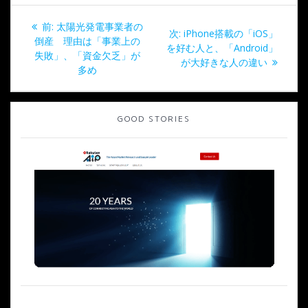
投
過
前:
太陽光発電事業者の
次
次:
iPhone搭載の「iOS」
稿
去
倒産 理由は「事業上の
の
を好む人と、「Android」
の
失敗」、「資金欠乏」が
投
が大好きな人の違い
ナ
投
多め
稿:
稿:
ビ
GOOD STORIES
ゲ
ー
シ
ョ
ン