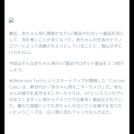
最近、赤ちゃん用に開発されたIoT製品やロボット製品を目に
して、舌を巻くことが多くなった。赤ちゃんの生活がテクノ
ロジーによって改善されようとしていることに、感心せずに
いられない。
今回はそんな赤ちゃん用のIoT製品やロボット製品を三つ紹介
しよう。
米Wearless Techというスタートアップが開発した「Cocoon
Cam」は、新世代の「赤ちゃん用モニターカメラ」だ。赤ち
ゃんの様子を見守るモニターカメラは、IoTというコンセプト
が出てくるずっと前からアメリカでは数多く製品化されてい
た。離れた部屋にいても赤ちゃんが泣いている様子を知りた
いというニーズは、広い家に住むアメリカならではだ。