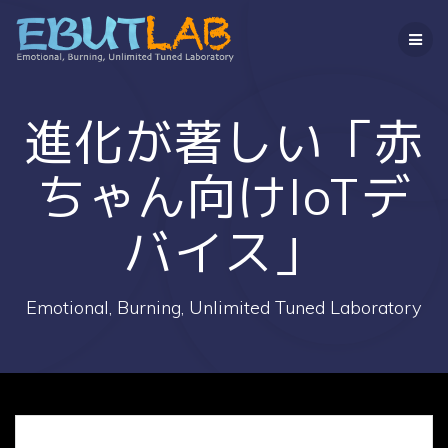
コ
ン
テ
ン
ツ
へ
進化が著しい「赤
ス
キ
ちゃん向けIoTデ
ッ
プ
バイス」
Emotional, Burning, Unlimited Tuned Laboratory