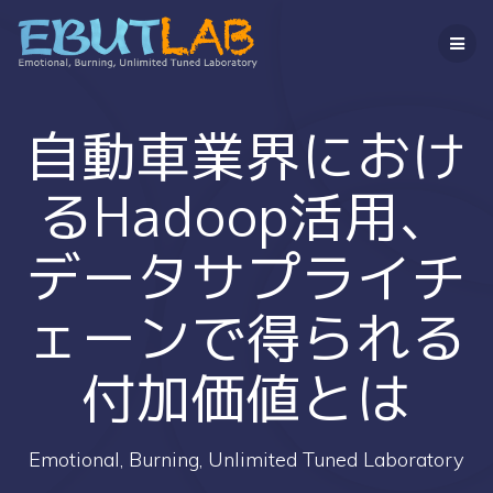
コ
ン
テ
ン
ツ
へ
自動車業界におけ
ス
キ
るHadoop活用、
ッ
プ
データサプライチ
ェーンで得られる
付加価値とは
Emotional, Burning, Unlimited Tuned Laboratory