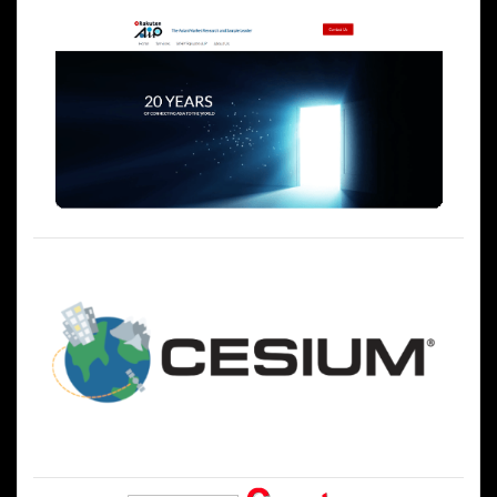
ー
シ
ョ
ン