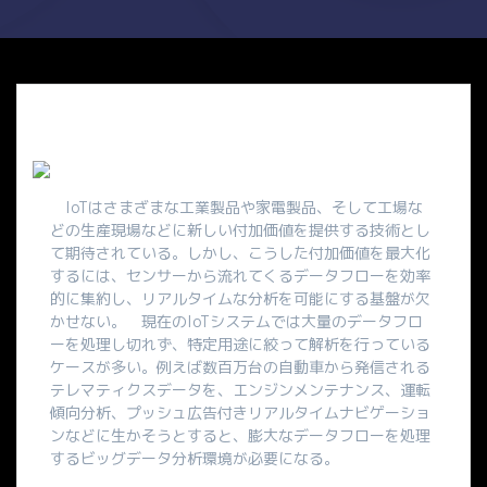
IoTはさまざまな工業製品や家電製品、そして工場な
どの生産現場などに新しい付加価値を提供する技術とし
て期待されている。しかし、こうした付加価値を最大化
するには、センサーから流れてくるデータフローを効率
的に集約し、リアルタイムな分析を可能にする基盤が欠
かせない。 現在のIoTシステムでは大量のデータフロ
ーを処理し切れず、特定用途に絞って解析を行っている
ケースが多い。例えば数百万台の自動車から発信される
テレマティクスデータを、エンジンメンテナンス、運転
傾向分析、プッシュ広告付きリアルタイムナビゲーショ
ンなどに生かそうとすると、膨大なデータフローを処理
するビッグデータ分析環境が必要になる。