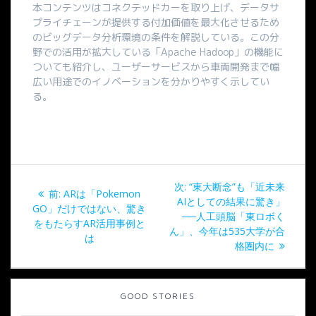
本コンテンツはコネクテッドカーを取り上げ、データサ
プライチェーンが提供する付加価値を最大化させるため
のビッグデータ分析環境の条件を解説している。この分
野での活用が拡大している「Apache Hadoop」の機能に
ついても紹介し、ユーザーサービスから車両開発まで幅
広い用途でのイノベーションを分かりやすく示してい
る。
投
次
次:
“東大断念”も「近未来
過
前:
ARは「Pokemon
稿
の
AIとしての結果に驚き」
去
GO」だけではない、驚き
投
──人工頭脳「東ロボく
の
をもたらすAR活用事例と
ナ
稿:
ん」、今年は535大学が合
投
は
格圏内に
稿:
ビ
ゲ
GOOD STORIES