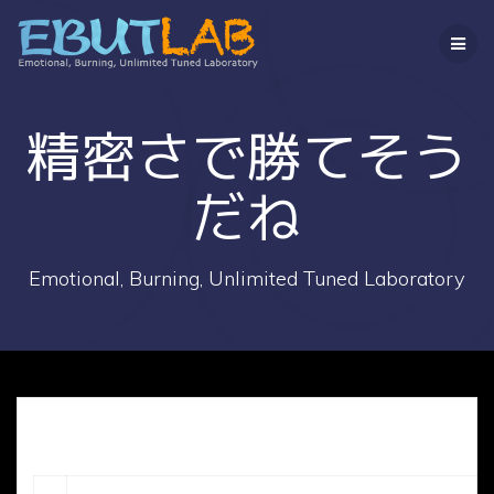
コ
ン
テ
ン
ツ
へ
精密さで勝てそう
ス
キ
だね
ッ
プ
Emotional, Burning, Unlimited Tuned Laboratory