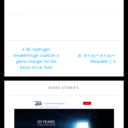
投
過
前:
Hydrogen
稿
去
次
breakthrough could be a
次:
きたねーきたねー
の
の
game-changer for the
Wearable :)
ナ
投
投
future of car fuels
稿:
稿:
ビ
GOOD STORIES
ゲ
ー
シ