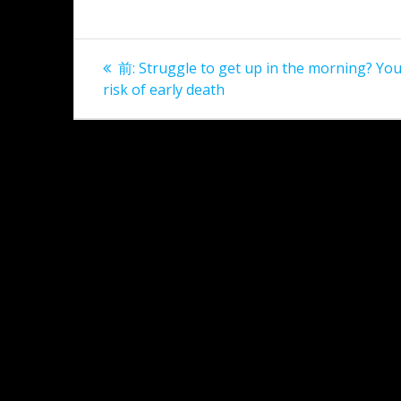
投
過
前:
Struggle to get up in the morning? You
稿
去
risk of early death
の
ナ
投
稿:
ビ
ゲ
ー
シ
ョ