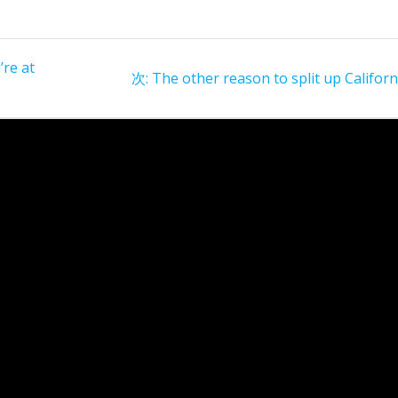
’re at
次
次:
The other reason to split up Californ
の
投
稿: