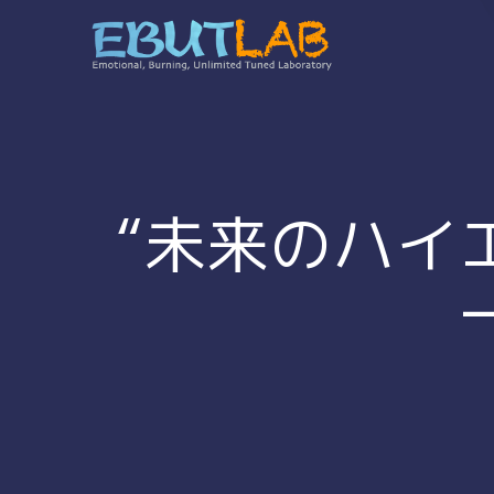
コ
ン
テ
ン
ツ
へ
ス
キ
“未来のハイ
ッ
プ