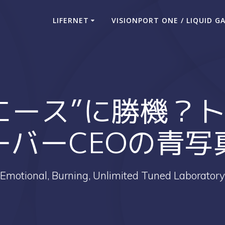
LIFERNET
VISIONPORT ONE / LIQUID G
エース”に勝機？
ーバーCEOの青写
Emotional, Burning, Unlimited Tuned Laboratory