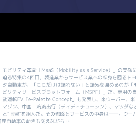
モビリティ革命「MaaS（Mobility as a Service）」の実像
迫る特集の4回目。製造業からサービス業への転身を図るト
タ自動車が、「ここだけは譲れない」と語気を強めるのが「
ビリティサービスプラットフォーム（MSPF）」だ。専用の
動運転EV「e-Palette Concept」も発表し、米ウーバー、
マゾン、中国・滴滴出行（ディディチューシン）、マツダな
と“同盟”を組んだ。その戦略とサービスの中身は――。ウー
日産自動車の動きも交えながら …