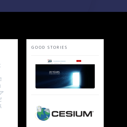
GOOD STORIES
に
ヨ
モ
自
米ア
ど
バ