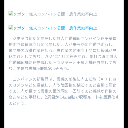
クボタは新たに開発した無人自動運転コンバインを千葉県
柏市で報道陣向けに公開した。人が乗らずに自動で走行し、
米や麦の収穫作業を担う。農作業の効率向上や負担軽減が見
込めるとしており、2024年1月に発売する。同社は既に無人
自動運転機能を搭載したトラクターと田植え機を展開してお
り、主要な農機3種類が出そろう。
コンバインの新製品は、農機の前後に人工知能（AI）付き
のカメラなどを搭載し、人や障害物を検知すると自動で停止
する。人が乗って農地の最外周を一回りすると機械が作物の
高さなどを学習し、2周目からは自動で収穫ルートを最適化す
るという。