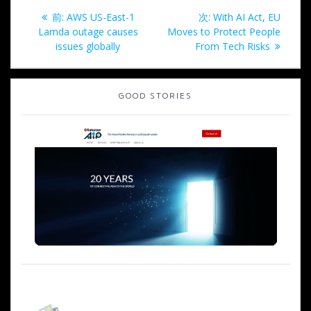
投
過
次
前:
AWS US-East-1
次:
With AI Act, EU
稿
去
の
Lamda outage causes
Moves to Protect People
の
投
issues globally
From Tech Risks
ナ
投
稿:
稿:
ビ
GOOD STORIES
ゲ
ー
シ
ョ
ン