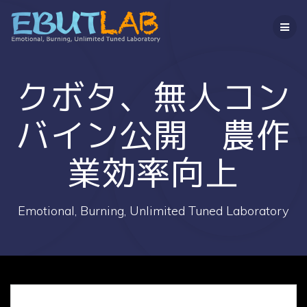
コ
ン
テ
ン
ツ
へ
クボタ、無人コン
ス
キ
バイン公開 農作
ッ
プ
業効率向上
Emotional, Burning, Unlimited Tuned Laboratory