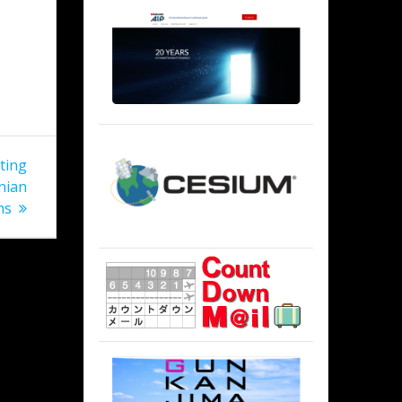
ting
onian
ms