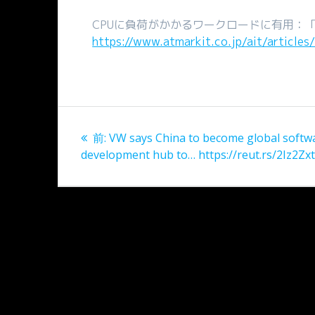
CPUに負荷がかかるワークロードに有用：「P
https://www.atmarkit.co.jp/ait/articl
投
過
前:
VW says China to become global softw
稿
去
development hub to… https://reut.rs/2Iz2Zx
の
ナ
投
稿:
ビ
ゲ
ー