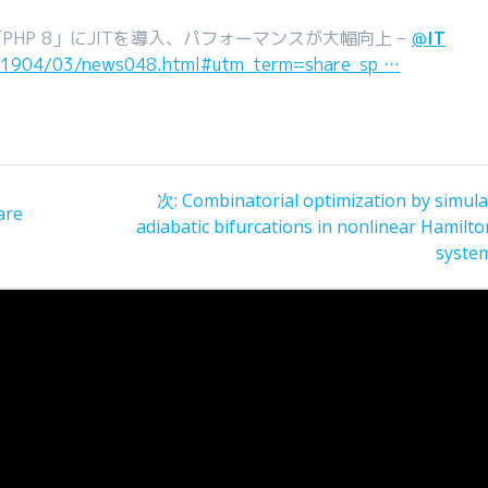
HP 8」にJITを導入、パフォーマンスが大幅向上 –
@
IT
es/1904/03/news048.html#utm_term=share_sp …
次
次:
Combinatorial optimization by simula
are
の
adiabatic bifurcations in nonlinear Hamilt
t
投
syste
稿: