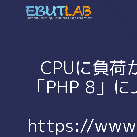
コ
ン
テ
ン
ツ
へ
ス
キ
CPUに負
ッ
プ
「PHP 8」
https://www.