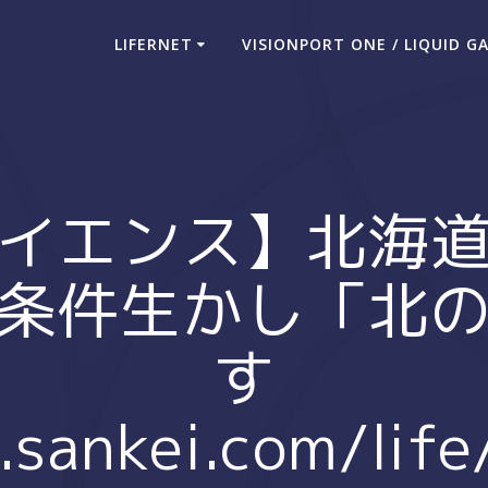
LIFERNET
VISIONPORT ONE / LIQUID G
イエンス】北海
条件生かし「北
す
.sankei.com/lif