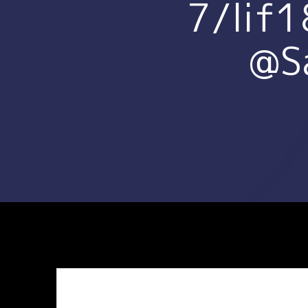
7/lif
@S