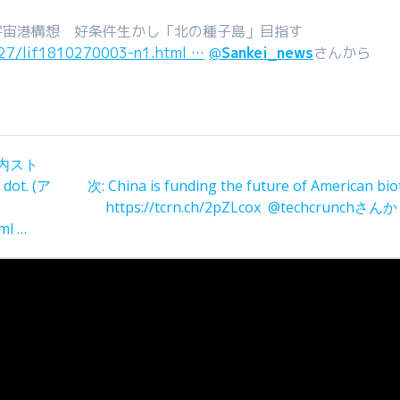
宇宙港構想 好条件生かし「北の種子島」目指す
027/lif1810270003-n1.html …
@
Sankei_news
さんから
内スト
次
ot. (ア
次:
China is funding the future of American bi
の
https://tcrn.ch/2pZLcox @techcrunchさん
投
ml …
稿: