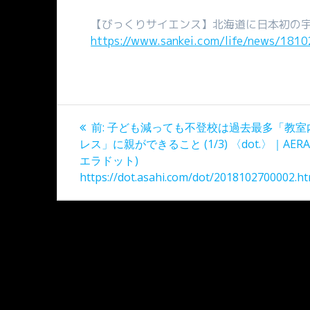
【びっくりサイエンス】北海道に日本初の
https://www.sankei.com/life/news/181
投
過
前:
子ども減っても不登校は過去最多「教室
稿
去
レス」に親ができること (1/3) 〈dot.〉｜AERA d
の
エラドット)
ナ
投
https://dot.asahi.com/dot/2018102700002.ht
稿:
ビ
ゲ
ー