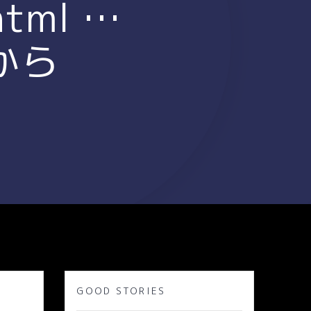
html …
んから
GOOD STORIES