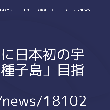
ALAXY
C.I.O.
ABOUT US
LATEST-NEWS
道に日本初の宇
の種子島」目指
e/news/18102