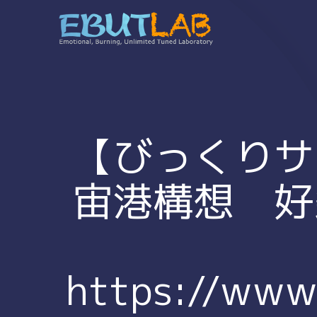
コ
ン
テ
ン
ツ
へ
ス
キ
【びっくりサ
ッ
プ
宙港構想 好
https://www