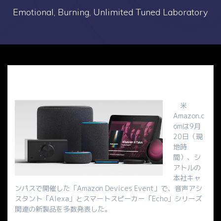
Emotional, Burning, Unlimited Tuned Laboratory
米
Amazon.c
omは9月
20日（現
地時
間）、シ
アトルの
本社キャ
ンパスで開催した「Amazon Devices Event」で、音声アシ
スタント「Alexa」とスマートスピーカー「Echo」シリーズ
関連の新製品を多数発表した。