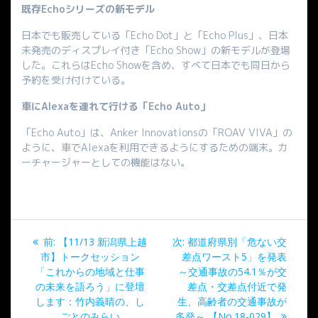
既存Echoシリーズの新モデル
日本でも販売している「Echo Dot」と「Echo Plus」、日本
未発売のディスプレイ付き「Echo Show」の新モデルが登場
した。これらはEcho Showを含め、すべて日本でも同日から
予約を受け付けている。
車にAlexaを連れて行ける「Echo Auto」
「Echo Auto」は、Anker Innovationsの「ROAV VIVA」の
ように、車でAlexaを利用できるようにするための端末。カ
ーチャージャーとしての機能はない。
投
過
次
前:
【11/13 新潟県上越
次:
都道府県別「危ない交
稿
去
の
市】トークセッション
差点ワースト5」を発表
の
投
「これからの地域と仕事
～交通事故の54.1％が交
ナ
投
稿:
の未来を語ろう」に登壇
差点・交差点付近で発
稿:
します：竹内義晴の、し
生、高齢者の交通事故が
ごとのみらい
多発～ 【No.18-029】