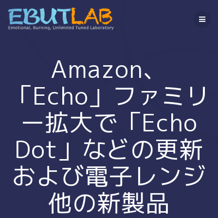
コ
ン
テ
ン
ツ
へ
Amazon、
ス
キ
「Echo」ファミリ
ッ
プ
ー拡大で「Echo
Dot」などの更新
および電子レンジ
他の新製品