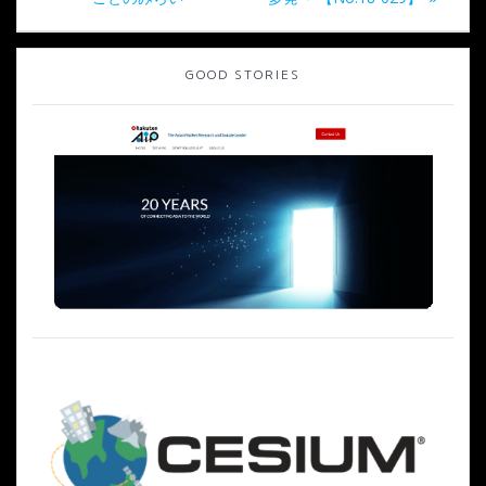
ビ
ゲ
GOOD STORIES
ー
シ
ョ
ン