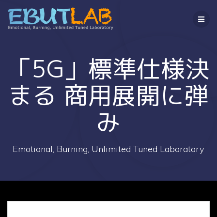
コ
ン
テ
ン
ツ
へ
「5G」標準仕様決
ス
キ
まる 商用展開に弾
ッ
プ
み
Emotional, Burning, Unlimited Tuned Laboratory