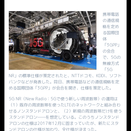
携帯電話
の通信規
格を定め
る国際団
体
「3GPP」
の会合
で、5Gの
無線方式
「5G
NR」の標準仕様が策定されたと、NTTドコモ、KDDI、ソフト
バンクなどが発表した。同日、携帯電話などの通信規格を定
める国際団体「3GPP」が会合を開き、仕様を策定した。
5G NR（New Radio：5Gで使う新しい周波数帯）の運用は
（1）既存の周波数帯を使ったLTEのネットワークと組み合わ
せるノンスタンドアロンと、（2）新規の周波数帯だけを使う
スタンドアロン――を想定している。このうちノンスタンド
アロンの仕様は2017年12月に固まっていたが、新たにスタ
ンドアロンの仕様が加わり、全仕様が決まった。