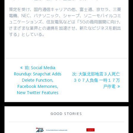
策定を受け、国内通信キャリアの他、富士通、京セラ、三菱
電機、NEC、パナソニック、シャープ、ソニーモバイルコミ
ュニケーションズ、住友電気などは「5Gの商用展開に向け、
さまざまな業界との連携を加速させ、新たなビジネスを創出
する」としている。
投
過
前:
Social Media
稿
去
次
Roundup: Snapchat Adds
次:
大阪北部地震３人死亡
の
の
Delete Function,
３０７人負傷 一時１７万
ナ
投
投
Facebook Memories,
戸停電
稿:
稿:
New Twitter Features
ビ
ゲ
GOOD STORIES
ー