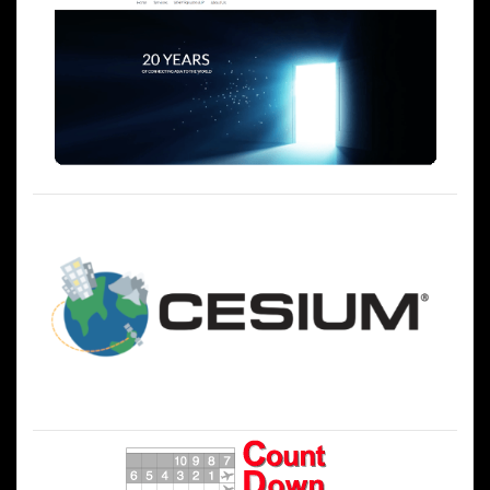
シ
ョ
ン