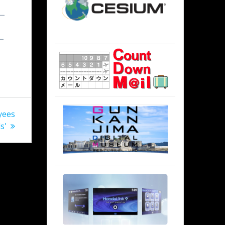
ー
ー
yees
s'