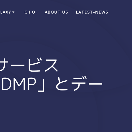
ALAXY
C.I.O.
ABOUT US
LATEST-NEWS
サービス
E DMP」とデー