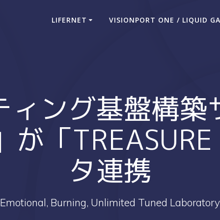
LIFERNET
VISIONPORT ONE / LIQUID G
ティング基盤構築
E」が「TREASUR
タ連携
Emotional, Burning, Unlimited Tuned Laboratory