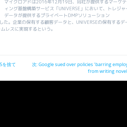
マイクロアドは2016年12月19日、同社が提供するマーケテ
ィング基盤構築サービス「UNIVERSE」において、トレジャ
データが提供するプライベートDMPソリューション
開始した。企業の保有する顧客データと、UNIVERSEの保有するデ
ームレスに実現するという。
次
WSを捨て
次:
Google sued over policies 'barring emplo
の
from writing novel
投
稿: