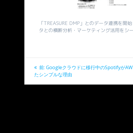
「TREASURE DMP」とのデータ連携を
タとの横断分析・マーケティング活用をシ
投
過
前:
Googleクラウドに移行中のSpotifyがA
稿
去
たシンプルな理由
の
ナ
投
稿:
ビ
ゲ