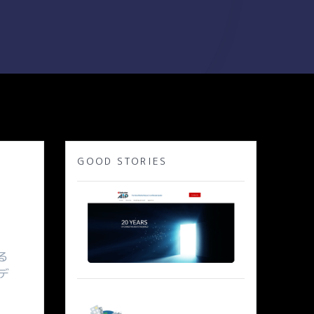
GOOD STORIES
る
デ