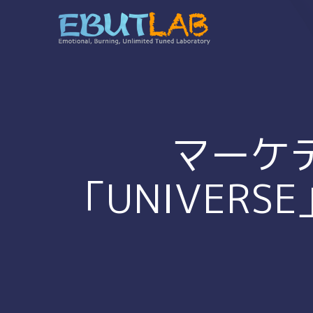
コ
ン
テ
ン
ツ
へ
ス
キ
マーケ
ッ
プ
「UNIVERS