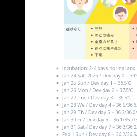
Incubation: 2-4 days normal and
Jan 24 Sat, 2026 / Dev day 0 – 3
Jan 25 Sun / Dev day 1 – 36.5℃
Jan 26 Mon / Dev day 2 – 37.5℃
Jan 27 Tue / Dev day 3 – 36.5℃ 
Jan 28 We / Dev day 4 – 36.5/36.
Jan 29 Th / Dev day 5 – 36.3/36.0
Jan 30 Fr / Dev day 6 – 36.1/35.7
Jan 31 Sat / Dev day 7 – 36.3/36.
Feb 1 Sun / Dev day 8 – 36.2/36.