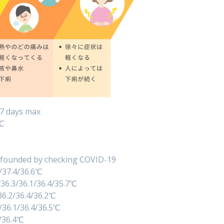
 7 days max
9℃
– founded by checking COVID-19
6/37.4/36.6℃
/36.3/36.1/36.4/35.7℃
/36.2/36.4/36.2℃
2/36.1/36.4/36.5℃
5/36.4℃