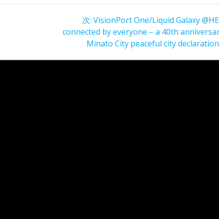
次
次:
VisionPort One/Liquid Galaxy @H
の
connected by everyone – a 40th anniversar
投
Minato City peaceful city declaration
稿: