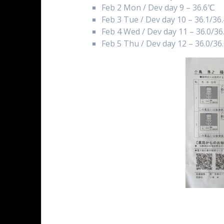
Feb 2 Mon / Dev day 9 – 36.6℃
Feb 3 Tue / Dev day 10 – 36.1/36
Feb 4 Wed / Dev day 11 – 36.0/3
Feb 5 Thu / Dev day 12 – 36.0/3