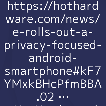
https://hothard
ware.com/news/
e-rolls-out-a-
privacy-focused-
android-
smartphone#kF7
YMxkBHcPfmBBA
.02 …