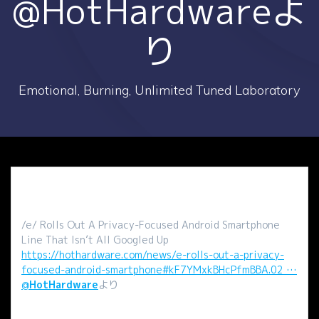
@HotHardwareよ
り
Emotional, Burning, Unlimited Tuned Laboratory
/e/ Rolls Out A Privacy-Focused Android Smartphone
Line That Isn’t All Googled Up
https://hothardware.com/news/e-rolls-out-a-privacy-
focused-android-smartphone#kF7YMxkBHcPfmBBA.02 …
@
HotHardware
より