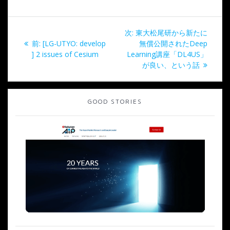
投
次
次:
東大松尾研から新たに
稿
過
の
前:
[LG-UTYO: develop
無償公開されたDeep
去
投
] 2 issues of Cesium
Learning講座「DL4US」
ナ
の
稿:
が良い、という話
投
ビ
稿:
GOOD STORIES
ゲ
ー
シ
ョ
ン