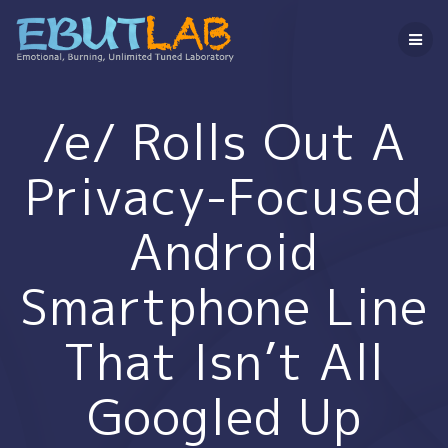
コ
ン
テ
ン
ツ
へ
/e/ Rolls Out A
ス
キ
Privacy-Focused
ッ
プ
Android
Smartphone Line
That Isn’t All
Googled Up