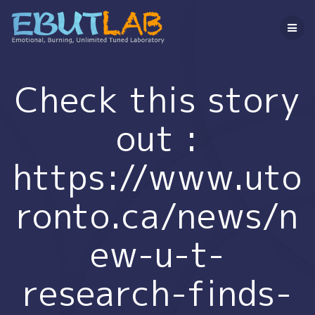
コ
ン
テ
ン
ツ
へ
Check this story
ス
キ
out :
ッ
プ
https://www.uto
ronto.ca/news/n
ew-u-t-
research-finds-