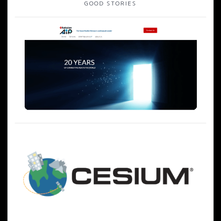
GOOD STORIES
ョ
ン