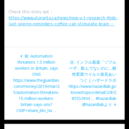
Check this story out :
https://www.utoronto.ca/news/new-u-t-research-finds-
just-seeing-reminders-coffee-can-stimulate-brain …
投
過
前:
Automation
稿
去
次
threatens 1.5 million
次:
インフル新薬「ゾフル
の
の
workers in Britain, says
ーザ」飲んでないのに…耐
ナ
投
投
ONS
性変異ウイルス発見あい
稿:
稿:
https://www.theguardian.
つぐ | ハザードラボ
ビ
com/money/2019/mar/2
https://www.hazardlab.jp/
5/automation-threatens-
know/topics/detail/2/8/2
ゲ
15-million-workers-
8555.html … #hazardlab
britain-says-ons?
@hazardlabより
ー
CMP=share_btn_tw …
シ