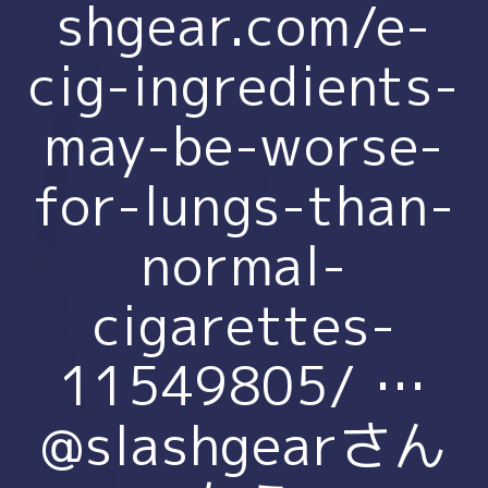
shgear.com/e-
cig-ingredients-
may-be-worse-
for-lungs-than-
normal-
cigarettes-
11549805/ …
@slashgearさん