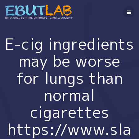
コ
ン
テ
ン
ツ
へ
E-cig ingredients
ス
キ
may be worse
ッ
プ
for lungs than
normal
cigarettes
https://www.sla