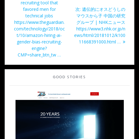
稿
去
recruiting tool that
の
次
favored men for
次:
遺伝的にオスどうしの
ナ
投
の
technical jobs
マウスから子 中国の研究
稿:
投
https://www.theguardian.
グループ | NHKニュース
ビ
稿:
com/technology/2018/oc
https://www3.nhk.or.jp/n
t/10/amazon-hiring-ai-
ews/html/20181012/k100
ゲ
gender-bias-recruiting-
11668391000.html …
engine?
ー
CMP=share_btn_tw …
シ
GOOD STORIES
ョ
ン