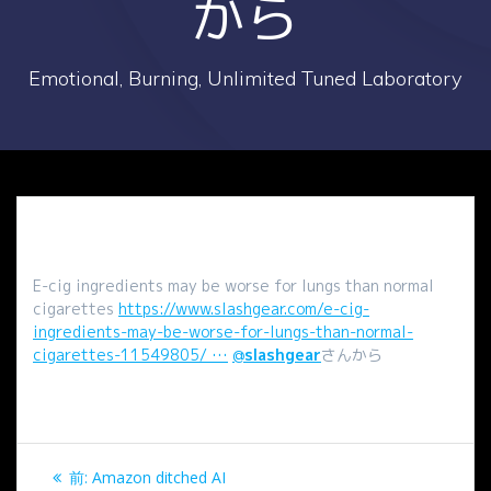
から
Emotional, Burning, Unlimited Tuned Laboratory
E-cig ingredients may be worse for lungs than normal
cigarettes
https://www.slashgear.com/e-cig-
ingredients-may-be-worse-for-lungs-than-normal-
cigarettes-11549805/ …
@
slashgear
さんから
投
過
前:
Amazon ditched AI