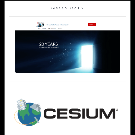
ナ
稿:
GOOD STORIES
ビ
ゲ
ー
シ
ョ
ン