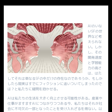
AIのいな
いSFの世
界など考
えられな
い。しか
し、その
開発速度
と学習能
力の高さ
は、はた
してそれは単なるSFの中だけの存在なのであろうか、もしか
したら現実はすでにフィクションに追いついてしまったので
は？と私たちに疑問を抱かせる。
AIは私たちの生活を大きく向上させる可能性がある。産業や
仕事がますますAIにつながりつつある今、私たちはそれが社
会に不可欠の一部となったことを受け入れざるを得ない。以