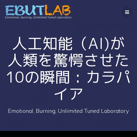
コ
ン
テ
ン
ツ
へ
人工知能（AI)が
ス
キ
人類を驚愕させた
ッ
プ
10の瞬間 : カラパ
イア
Emotional, Burning, Unlimited Tuned Laboratory