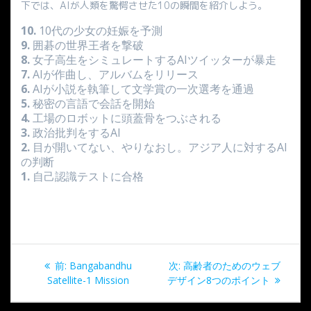
下では、AIが人類を驚愕させた10の瞬間を紹介しよう。
10.
10代の少女の妊娠を予測
9.
囲碁の世界王者を撃破
8.
女子高生をシミュレートするAIツイッターが暴走
7.
AIが作曲し、アルバムをリリース
6.
AIが小説を執筆して文学賞の一次選考を通過
5.
秘密の言語で会話を開始
4.
工場のロボットに頭蓋骨をつぶされる
3.
政治批判をするAI
2.
目が開いてない、やりなおし。アジア人に対するAI
の判断
1.
自己認識テストに合格
投
過
次
前:
Bangabandhu
次:
高齢者のためのウェブ
稿
去
の
Satellite-1 Mission
デザイン8つのポイント
の
投
投
稿: