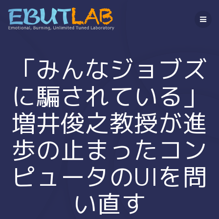
コ
ン
テ
ン
ツ
へ
「みんなジョブズ
ス
キ
に騙されている」
ッ
プ
増井俊之教授が進
歩の止まったコン
ピュータのUIを問
い直す