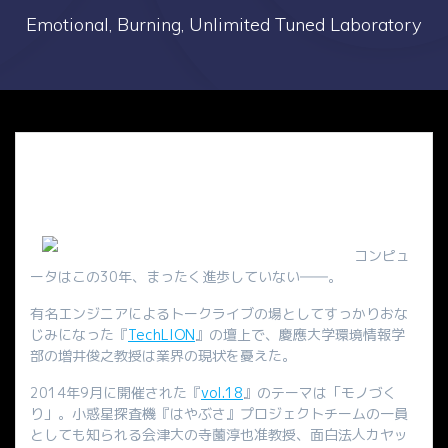
Emotional, Burning, Unlimited Tuned Laboratory
コンピュ
ータはこの30年、まったく進歩していない――。
有名エンジニアによるトークライブの場としてすっかりおな
じみになった『
TechLION
』の壇上で、慶應大学環境情報学
部の増井俊之教授は業界の現状を憂えた。
2014年9月に開催された『
vol.18
』のテーマは「モノづく
り」。小惑星探査機『はやぶさ』プロジェクトチームの一員
としても知られる会津大の寺薗淳也准教授、面白法人カヤッ