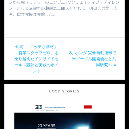
クから独立しフリーのエンジニア/クリエイティブ・ディレク
ターとして活躍中の瀬尾浩二郎氏とともに、UI研究の第一人
者、増井教授は登壇した。
投
過
前:
「ニッチな商材」
稿
去
次
「営業スタッフゼロ」を
次:
ホンダ 完全自動運転で
の
の
乗り越えたインサイドセ
米グーグル開発会社と共
ナ
投
投
ールス設計と実践のポイ
同研究へ
稿:
稿:
ント
ビ
ゲ
GOOD STORIES
ー
シ
ョ