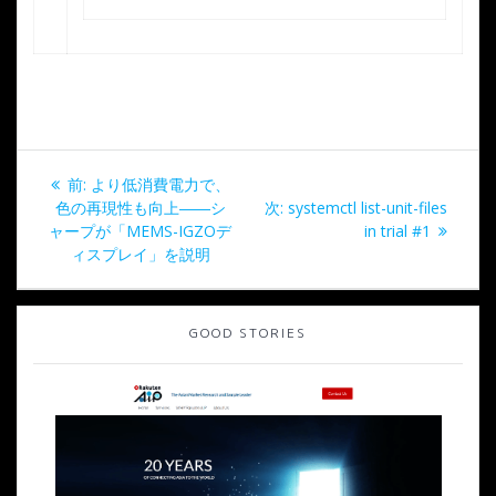
投
過
前:
より低消費電力で、
稿
去
次
色の再現性も向上――シ
次:
systemctl list-unit-files
の
の
ャープが「MEMS-IGZOデ
in trial #1
ナ
投
投
ィスプレイ」を説明
稿:
稿:
ビ
GOOD STORIES
ゲ
ー
シ