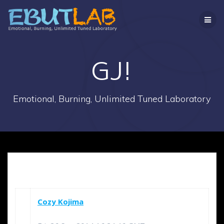
コ
ン
テ
ン
ツ
へ
GJ!
ス
キ
ッ
Emotional, Burning, Unlimited Tuned Laboratory
プ
Cozy Kojima