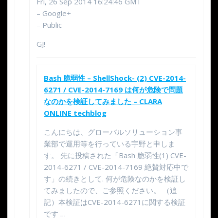
Fri, 26 Sep 2014 16:24:46 GMT
– Google+
– Public
GJ!
Bash 脆弱性 – ShellShock- (2) CVE-2014-
6271 / CVE-2014-7169 は何が危険で問題
なのかを検証してみました – CLARA
ONLINE techblog
こんにちは、グローバルソリューション事
業部で運用等を行っている宇野と申しま
す。 先に投稿された「Bash 脆弱性(1) CVE-
2014-6271 / CVE-2014-7169 絶賛対応中で
す」の続きとして. 何が危険なのかを検証し
てみましたので、ご参照ください。 （追
記）本検証はCVE-2014-6271に関する検証
です …